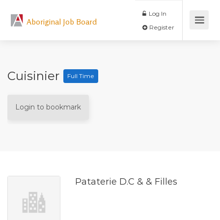
Log In
Aboriginal Job Board
Register
Cuisinier
Full Time
Login to bookmark
Pataterie D.C & & Filles