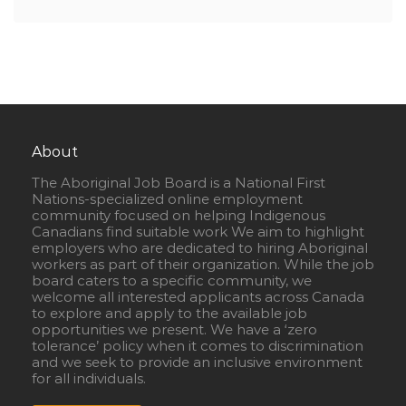
About
The Aboriginal Job Board is a National First
Nations-specialized online employment
community focused on helping Indigenous
Canadians find suitable work We aim to highlight
employers who are dedicated to hiring Aboriginal
workers as part of their organization. While the job
board caters to a specific community, we
welcome all interested applicants across Canada
to explore and apply to the available job
opportunities we present. We have a ‘zero
tolerance’ policy when it comes to discrimination
and we seek to provide an inclusive environment
for all individuals.