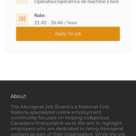
Opérateur/opératrice de machine à bois
Rate:
21.42 - 26.46 / hour
Apply for job
About
The Aboriginal Job Board is a National First
Nations-specialized online employment
community focused on helping Indigenous
Canadians find suitable work We aim to highlight
employers who are dedicated to hiring Aboriginal
workers as part of their organization. While the job