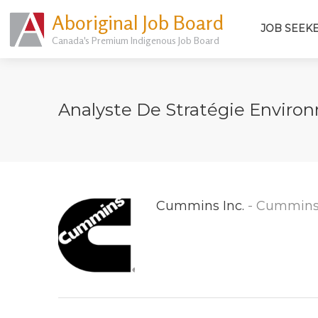
Aboriginal Job Board
JOB SEEK
Canada's Premium Indigenous Job Board
Analyste De Stratégie Envir
Cummins Inc.
- Cummins 