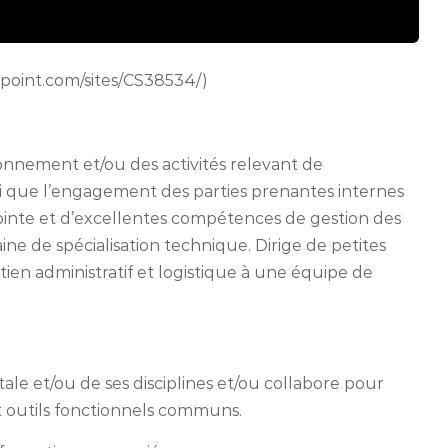
point.com/sites/CS38534/)
ronnement et/ou des activités relevant de
insi que l’engagement des parties prenantes internes
pointe et d’excellentes compétences de gestion des
ne de spécialisation technique. Dirige de petites
tien administratif et logistique à une équipe de
ale et/ou de ses disciplines et/ou collabore pour
t outils fonctionnels communs.