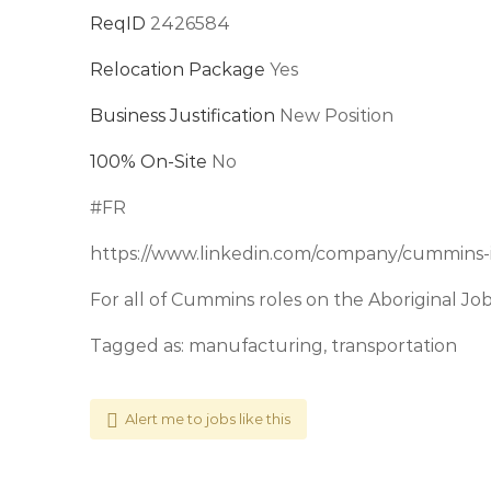
ReqID
2426584
Relocation Package
Yes
Business Justification
New Position
100% On-Site
No
#FR
https://www.linkedin.com/company/cummins-
For all of Cummins roles on the Aboriginal Jo
Tagged as: manufacturing, transportation
Alert me to jobs like this