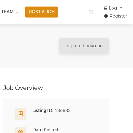
Log In
 TEAM
POST A JOB
Register
Login to bookmark
Job Overview
Listing ID:
136883
Date Posted: