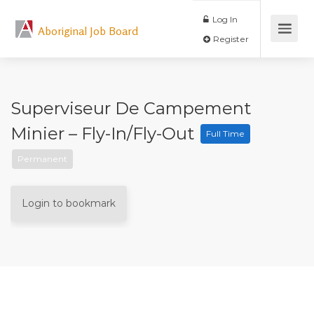
Log In
Aboriginal Job Board
Register
Superviseur De Campement
Minier – Fly-In/fly-Out
Full Time
Permanent
Login to bookmark