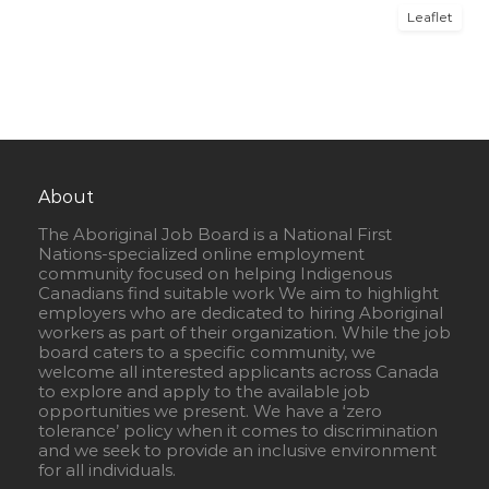
Leaflet
About
The Aboriginal Job Board is a National First
Nations-specialized online employment
community focused on helping Indigenous
Canadians find suitable work We aim to highlight
employers who are dedicated to hiring Aboriginal
workers as part of their organization. While the job
board caters to a specific community, we
welcome all interested applicants across Canada
to explore and apply to the available job
opportunities we present. We have a ‘zero
tolerance’ policy when it comes to discrimination
and we seek to provide an inclusive environment
for all individuals.