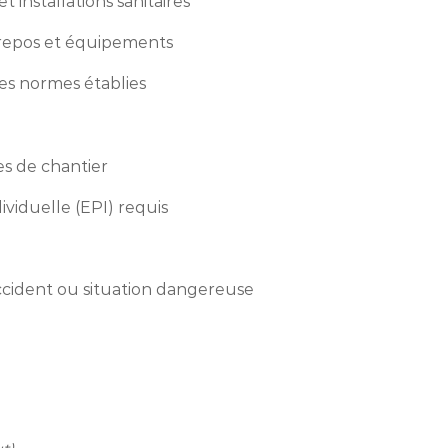
et installations sanitaires
de repos et équipements
les normes établies
es de chantier
ividuelle (EPI) requis
ccident ou situation dangereuse