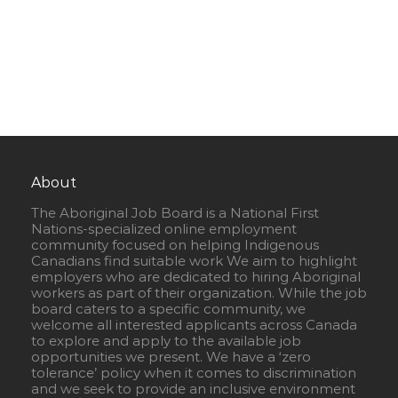
About
The Aboriginal Job Board is a National First
Nations-specialized online employment
community focused on helping Indigenous
Canadians find suitable work We aim to highlight
employers who are dedicated to hiring Aboriginal
workers as part of their organization. While the job
board caters to a specific community, we
welcome all interested applicants across Canada
to explore and apply to the available job
opportunities we present. We have a ‘zero
tolerance’ policy when it comes to discrimination
and we seek to provide an inclusive environment