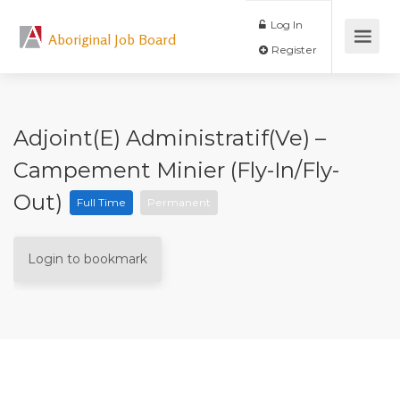
Log In
Aboriginal Job Board
Register
Adjoint(e) Administratif(ve) –
Campement Minier (fly-In/fly-
Out)
Full Time
Permanent
Login to bookmark