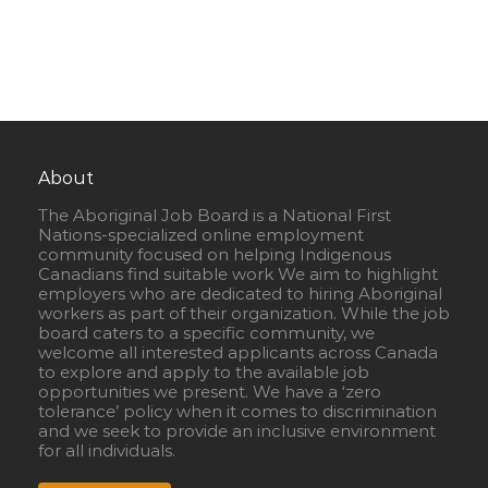
About
The Aboriginal Job Board is a National First
Nations-specialized online employment
community focused on helping Indigenous
Canadians find suitable work We aim to highlight
employers who are dedicated to hiring Aboriginal
workers as part of their organization. While the job
board caters to a specific community, we
welcome all interested applicants across Canada
to explore and apply to the available job
opportunities we present. We have a ‘zero
tolerance’ policy when it comes to discrimination
and we seek to provide an inclusive environment
for all individuals.