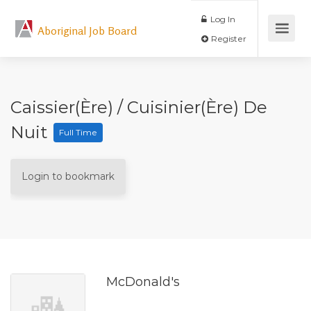
Log In
Aboriginal Job Board
Register
Caissier(ère) / Cuisinier(ère) De
Nuit
Full Time
Login to bookmark
McDonald's