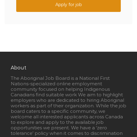
Apply for job
About
The Aboriginal Job Board is a National First
Nations-specialized online employment
community focused on helping Indigenous
Canadians find suitable work We aim to highlight
employers who are dedicated to hiring Aboriginal
workers as part of their organization. While the job
board caters to a specific community, we
welcome all interested applicants across Canada
to explore and apply to the available job
opportunities we present. We have a ‘zero
tolerance’ policy when it comes to discrimination